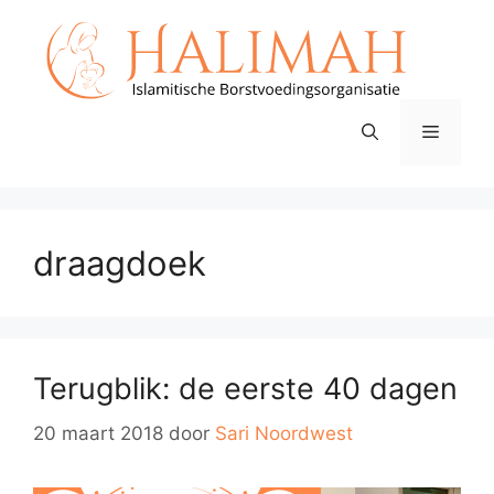
Ga
naar
de
inhoud
Menu
draagdoek
Terugblik: de eerste 40 dagen
20 maart 2018
door
Sari Noordwest