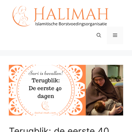
Ga
naar
de
inhoud
Menu
Terugblik: de eerste 40