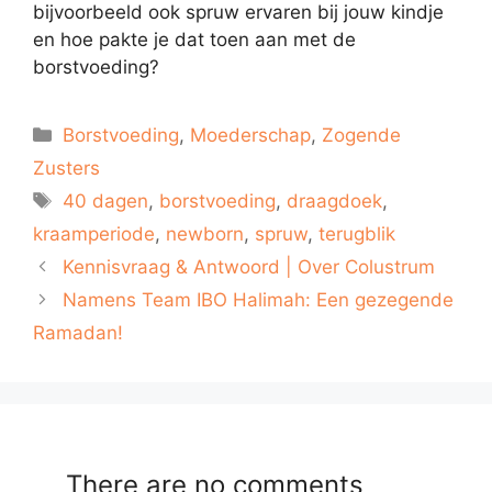
bijvoorbeeld ook spruw ervaren bij jouw kindje
en hoe pakte je dat toen aan met de
borstvoeding?
Categorieën
Borstvoeding
,
Moederschap
,
Zogende
Zusters
Tags
40 dagen
,
borstvoeding
,
draagdoek
,
kraamperiode
,
newborn
,
spruw
,
terugblik
Kennisvraag & Antwoord | Over Colustrum
Namens Team IBO Halimah: Een gezegende
Ramadan!
There are no comments