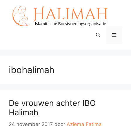
Ga
naar
de
inhoud
Menu
ibohalimah
De vrouwen achter IBO
Halimah
24 november 2017
door
Aziema Fatima