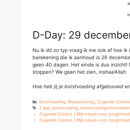
a
b
D-Day: 29 december
Nu ik dit zo typ vraag ik me ook af hoe 
berekening die ik aanhoud is 29 decembe
geen 40 dagen. Het einde is dus inzicht!
stoppen? We gaan het zien,
inshaa’Allah.
Hoe heb jij je borstvoeding afgebouwd en 
Categorieën
Borstvoeding
,
Moederschap
,
Zogende Zuster
Tags
2 jaar
,
borstvoeding
,
borstvoedingsmomenten
Zogende Zusters | Mijn keuze voor zoogmoed
Zogende Zusters | Mijn keuze voor zoogmoed