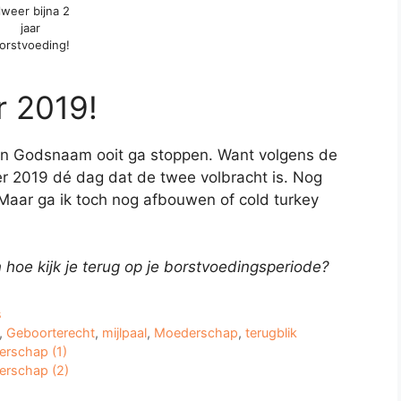
lweer bijna 2
jaar
orstvoeding!
 2019!
ik in Godsnaam ooit ga stoppen. Want volgens de
r 2019 dé dag dat de twee volbracht is. Nog
 Maar ga ik toch nog afbouwen of cold turkey
hoe kijk je terug op je borstvoedingsperiode?
s
,
Geboorterecht
,
mijlpaal
,
Moederschap
,
terugblik
erschap (1)
erschap (2)